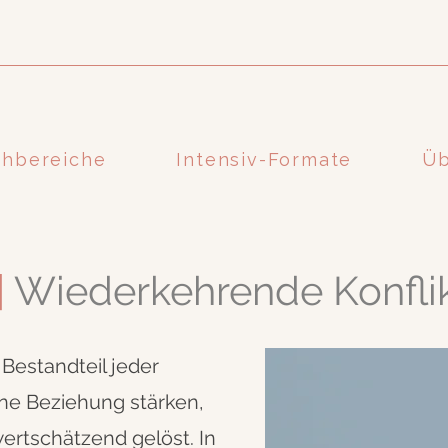
chbereiche
Intensiv-Formate
Üb
|
Wiederkehrende Konfli
 Bestandteil jeder
ne Beziehung stärken,
ertschätzend gelöst. In